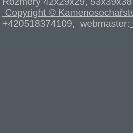
Rozměry 42x29x29, 53x39x38
Copyright © Kamenosochařstv
+420518374109, webmaster:
kamenictví, kamenosochařství, 890 foto, 
originální náhrobky, design studio, fotogr