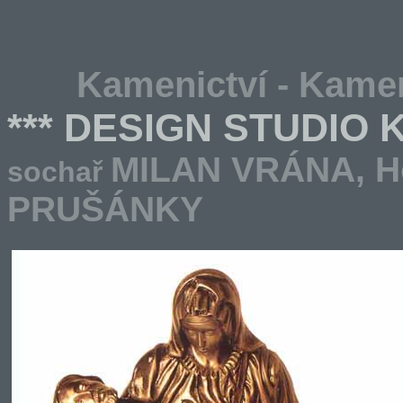
Kamenictví - Kamen
*** DESIGN STUDIO
MILAN VRÁNA,
H
sochař
PRUŠÁNKY