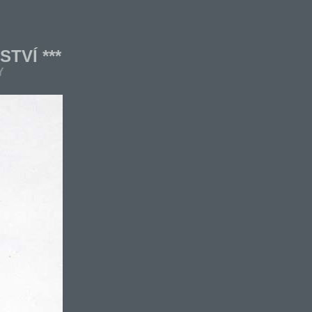
TVÍ ***
Y