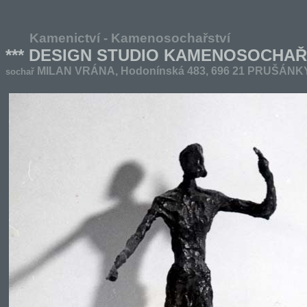
Kamenictví - Kamenosochařství
*** DESIGN STUDIO KAMENOSOCHAŘS
MILAN VRÁNA,
Hodonínská 483, 696 21
PRUŠÁNK
sochař